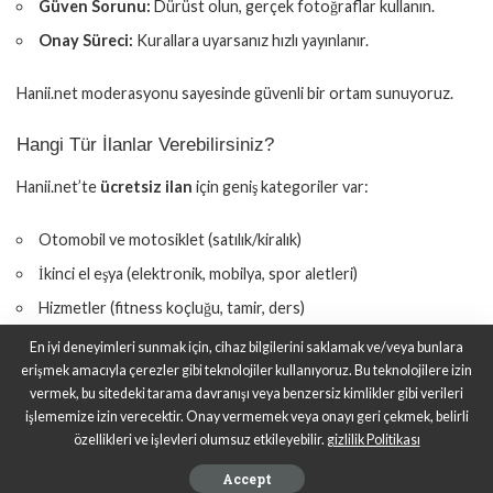
Güven Sorunu:
Dürüst olun, gerçek fotoğraflar kullanın.
Onay Süreci:
Kurallara uyarsanız hızlı yayınlanır.
Hanii.net moderasyonu sayesinde güvenli bir ortam sunuyoruz.
Hangi Tür İlanlar Verebilirsiniz?
Hanii.net’te
ücretsiz ilan
için geniş kategoriler var:
Otomobil ve motosiklet (satılık/kiralık)
İkinci el eşya (elektronik, mobilya, spor aletleri)
Hizmetler (fitness koçluğu, tamir, ders)
Emlak (kiralık ev, arsa)
En iyi deneyimleri sunmak için, cihaz bilgilerini saklamak ve/veya bunlara
erişmek amacıyla çerezler gibi teknolojiler kullanıyoruz. Bu teknolojilere izin
İş ve eleman ilanları
vermek, bu sitedeki tarama davranışı veya benzersiz kimlikler gibi verileri
Diğer pratik ihtiyaçlar
işlememize izin verecektir. Onay vermemek veya onayı geri çekmek, belirli
özellikleri ve işlevleri olumsuz etkileyebilir.
gizlilik Politikası
Blogumuzun spor ve otomobil odaklı yapısı sayesinde ilgili
Accept
kategorilerde daha fazla ilgi görürsünüz!