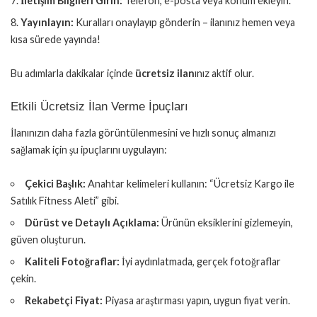
İletişim Bilgileri Girin:
Telefon, e-posta veya konum ekleyin.
Yayınlayın:
Kuralları onaylayıp gönderin – ilanınız hemen veya
kısa sürede yayında!
Bu adımlarla dakikalar içinde
ücretsiz ilan
ınız aktif olur.
Etkili Ücretsiz İlan Verme İpuçları
İlanınızın daha fazla görüntülenmesini ve hızlı sonuç almanızı
sağlamak için şu ipuçlarını uygulayın:
Çekici Başlık:
Anahtar kelimeleri kullanın: “Ücretsiz Kargo ile
Satılık Fitness Aleti” gibi.
Dürüst ve Detaylı Açıklama:
Ürünün eksiklerini gizlemeyin,
güven oluşturun.
Kaliteli Fotoğraflar:
İyi aydınlatmada, gerçek fotoğraflar
çekin.
Rekabetçi Fiyat:
Piyasa araştırması yapın, uygun fiyat verin.