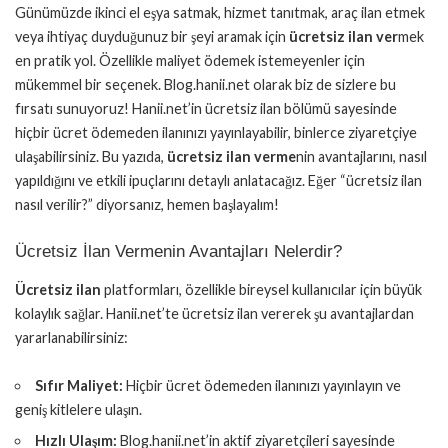
Günümüzde ikinci el eşya satmak, hizmet tanıtmak, araç ilan etmek
veya ihtiyaç duyduğunuz bir şeyi aramak için
ücretsiz ilan ver
mek
en pratik yol. Özellikle maliyet ödemek istemeyenler için
mükemmel bir seçenek. Blog.hanii.net olarak biz de sizlere bu
fırsatı sunuyoruz! Hanii.net’in ücretsiz ilan bölümü sayesinde
hiçbir ücret ödemeden ilanınızı yayınlayabilir, binlerce ziyaretçiye
ulaşabilirsiniz. Bu yazıda,
ücretsiz ilan verme
nin avantajlarını, nasıl
yapıldığını ve etkili ipuçlarını detaylı anlatacağız. Eğer “ücretsiz ilan
nasıl verilir?” diyorsanız, hemen başlayalım!
Ücretsiz İlan Vermenin Avantajları Nelerdir?
Ücretsiz ilan
platformları, özellikle bireysel kullanıcılar için büyük
kolaylık sağlar. Hanii.net’te ücretsiz ilan vererek şu avantajlardan
yararlanabilirsiniz:
Sıfır Maliyet:
Hiçbir ücret ödemeden ilanınızı yayınlayın ve
geniş kitlelere ulaşın.
Hızlı Ulaşım:
Blog.hanii.net’in aktif ziyaretçileri sayesinde