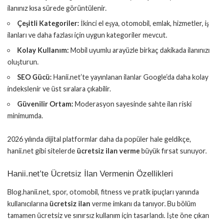
ilanınız kısa sürede görüntülenir.
Çeşitli Kategoriler:
İkinci el eşya, otomobil, emlak, hizmetler, iş
ilanları ve daha fazlası için uygun kategoriler mevcut.
Kolay Kullanım:
Mobil uyumlu arayüzle birkaç dakikada ilanınızı
oluşturun.
SEO Gücü:
Hanii.net’te yayınlanan ilanlar Google’da daha kolay
indekslenir ve üst sıralara çıkabilir.
Güvenilir Ortam:
Moderasyon sayesinde sahte ilan riski
minimumda.
2026 yılında dijital platformlar daha da popüler hale geldikçe,
hanii.net gibi sitelerde
ücretsiz ilan verme
büyük fırsat sunuyor.
Hanii.net’te Ücretsiz İlan Vermenin Özellikleri
Blog.hanii.net, spor, otomobil, fitness ve pratik ipuçları yanında
kullanıcılarına
ücretsiz ilan
verme imkanı da tanıyor. Bu bölüm
tamamen ücretsiz ve sınırsız kullanım için tasarlandı. İşte öne çıkan