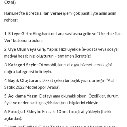
Özel)
Hanii.net’te
ücretsiz ilan verme
işlemi çok basit. İşte adım adım
rehber:
Siteye Girin:
Blog.hanii.net ana sayfasına gelin ve “Ücretsiz İlan
Ver” butonunu bulun.
Üye Olun veya Giriş Yapın:
Hızlı üyelikle (e-posta veya sosyal
medya) hesabınızı oluşturun – tamamen ücretsiz!
Kategori Seçin:
Otomobil, ikinci el eşya, hizmet, emlak gibi
doğru kategoriyi belirleyin.
Başlık Oluşturun:
Dikkat çekici bir başlık yazın, örneğin “Acil
Satılık 2022 Model Spor Araba”.
Açıklama Yazın:
Detaylı ama okunaklı olsun: Özellikler, durum,
fiyat ve neden sattığınız/kiraladığınız bilgilerini ekleyin.
Fotoğraf Ekleyin:
En az 5-10 net fotoğraf yükleyin (farklı
açılardan).